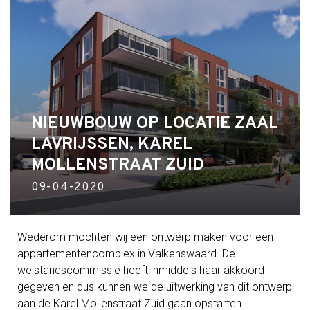
NIEUWBOUW OP LOCATIE ZAAL
LAVRIJSSEN, KAREL
MOLLENSTRAAT ZUID
09-04-2020
Wederom mochten wij een ontwerp maken voor een
appartementencomplex in Valkenswaard. De
welstandscommissie heeft inmiddels haar akkoord
gegeven en dus kunnen we de uitwerking van dit ontwerp
aan de Karel Mollenstraat Zuid gaan opstarten.