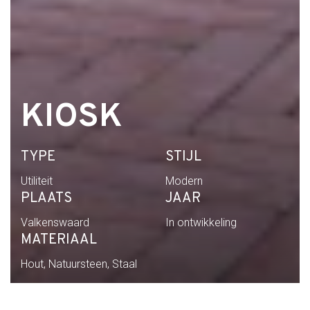
KIOSK
TYPE
STIJL
Utiliteit
Modern
PLAATS
JAAR
Valkenswaard
In ontwikkeling
MATERIAAL
Hout, Natuursteen, Staal
Home
Portfolio
kiosk