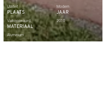
Utiliteit
Modern
PLAATS
JAAR
Valkenswaard
2010
MATERIAAL
Aluminium
Home
Portfolio
nieuw atlantis
09017