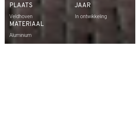
PLAATS
JAAR
Veldhoven
In ontwikkeling
MATERIAAL
Aluminium
Home
Portfolio
Werun